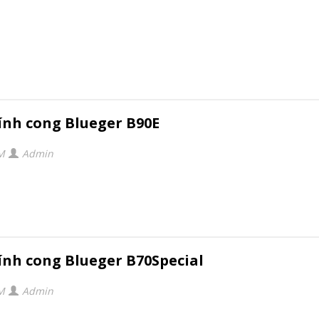
ính cong Blueger B90E
PM
Admin
ính cong Blueger B70Special
PM
Admin