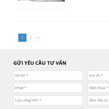
1
2
>
GỬI YÊU CẦU TƯ VẤN