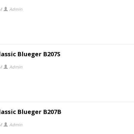
PM
Admin
assic Blueger B207S
PM
Admin
assic Blueger B207B
PM
Admin