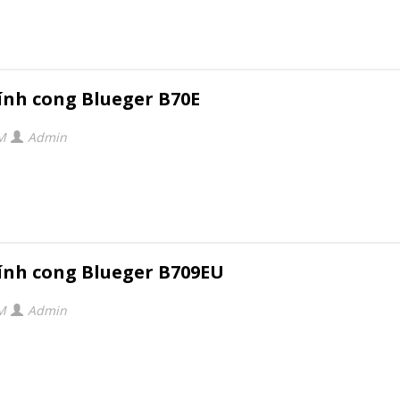
ính cong Blueger B70E
PM
Admin
ính cong Blueger B709EU
PM
Admin