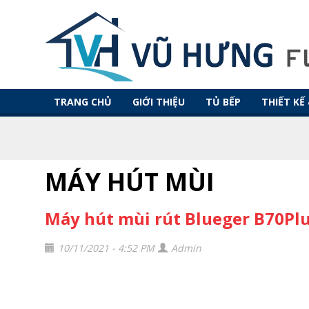
TRANG CHỦ
GIỚI THIỆU
TỦ BẾP
THIẾT KẾ
MÁY HÚT MÙI
Máy hút mùi rút Blueger B70Pl
10/11/2021 - 4:52 PM
Admin