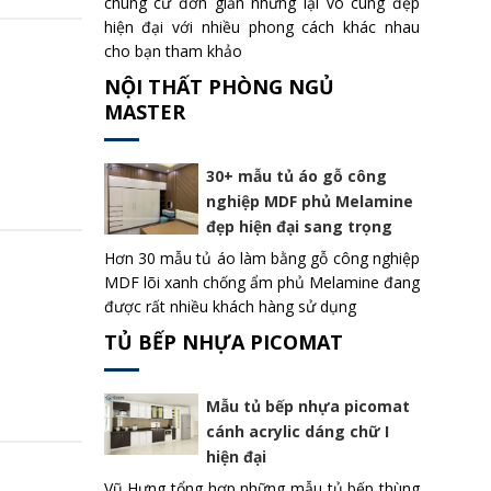
chung cư đơn giản nhưng lại vô cùng đẹp
hiện đại với nhiều phong cách khác nhau
cho bạn tham khảo
NỘI THẤT PHÒNG NGỦ
MASTER
30+ mẫu tủ áo gỗ công
nghiệp MDF phủ Melamine
đẹp hiện đại sang trọng
Hơn 30 mẫu tủ áo làm bằng gỗ công nghiệp
MDF lõi xanh chống ẩm phủ Melamine đang
được rất nhiều khách hàng sử dụng
TỦ BẾP NHỰA PICOMAT
Mẫu tủ bếp nhựa picomat
cánh acrylic dáng chữ I
hiện đại
Vũ Hưng tổng hợp những mẫu tủ bếp thùng