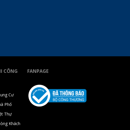
HI CÔNG
FANPAGE
hung Cư
hà Phố
ệt Thự
hòng Khách